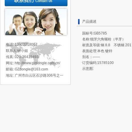
产品描述
国标号:GB5785
名称:细牙六角螺栓（半牙）
电话: 13902218067
材质及等级:钢 8.8 不锈钢 201
联系人:钟小姐
表面处理:本色 镀锌
传真: 020-36415493
别名：——
订货编码:15785100
网址: http://www.gzdongle.com.cn/
示意图:
邮箱: GZdongle@163.com
地址:
广州市白云区石沙路306号之一