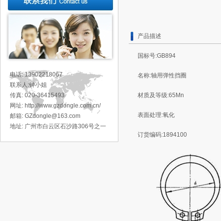
产品描述
国标号:GB894
电话: 13902218067
名称:轴用弹性挡圈
联系人:钟小姐
传真: 020-36415493
材质及等级:65Mn
网址: http://www.gzdongle.com.cn/
表面处理:氧化
邮箱: GZdongle@163.com
地址:
广州市白云区石沙路306号之一
订货编码:1894100